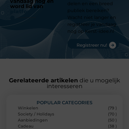
vandaag nog en
delen en een breed
word lid van
ons
publiek bereiken?
platform
Wacht niet langer en
registreer je vandaag
nog op Kerst-idee.nl
Registreer nu!
Gerelateerde artikelen
die u mogelijk
interesseren
POPULAR CATEGORIES
Winkelen
(79 )
Society / Holidays
(70 )
Aanbiedingen
(50 )
Cadeau
(38 )