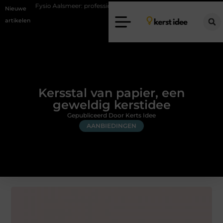
 Aalsmeer: professionele hulp bij pijn en bewegingsklachten
Vakantiec
Nieuwe
artikelen
Kersstal van papier, een
geweldig kerstidee
Gepubliceerd Door Kerts Idee
AANBIEDINGEN