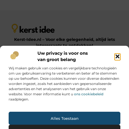
Kerst-Idee.nl – Voor elke gelegenheid, altijd iets
interessants te ontdekken!
Uw privacy is voor ons
van groot belang
Op Kerst-Idee.nl vind je een gevarieerde verzameling
Wij maken gebruik van cookies en vergelijkbare technologieën
blogs en artikelen over uiteenlopende onderwerpen.
om uw gebruikservaring te verbeteren en beter af te stemmen
Van praktische tips tot inspirerende ideeën – laat je
op uw behoeften. Deze cookies kunnen voor diverse doeleinden
verrassen door onze diverse en informatieve content!
worden ingezet, zoals het aanbieden van gepersonaliseerde
advertenties en het analyseren van het gebruik van onze
website. Voor meer informatie kunt u
ons cookiebeleid
Onze informatie
raadplegen.
Goede Links Inkopen: Hoe Jij Jouw SEO Krachtig Versterkt
Geld Online Verdienen: Jouw Gids naar Digitale Inkomsten
Ga Naar Bo
Alles Toestaan
Website index
Cookiebeleid (EU)