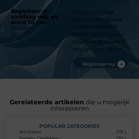
Registreer u
Wil jij jouw blogs
vandaag nog en
delen en een breed
word lid van
ons
publiek bereiken?
platform
Wacht niet langer en
registreer je vandaag
nog op Kerst-idee.nl
Registreer nu!
Gerelateerde artikelen
die u mogelijk
interesseren
POPULAR CATEGORIES
Winkelen
(79 )
Society / Holidays
(70 )