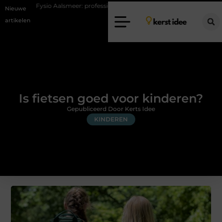
io Aalsmeer: professionele hulp bij pijn en bewegingsklachten
Vakanti
Nieuwe
artikelen
Is fietsen goed voor kinderen?
Gepubliceerd Door Kerts Idee
KINDEREN