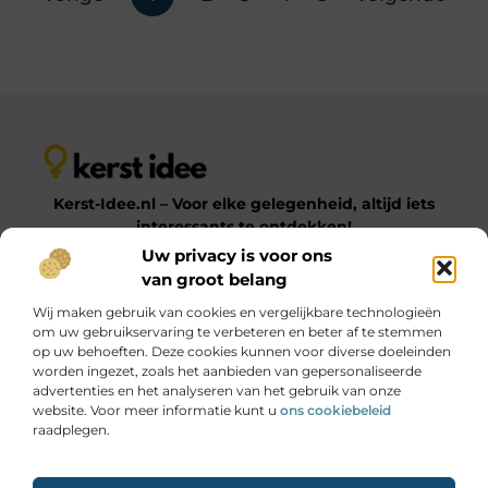
Kerst-Idee.nl – Voor elke gelegenheid, altijd iets
interessants te ontdekken!
Uw privacy is voor ons
van groot belang
Op Kerst-Idee.nl vind je een gevarieerde verzameling
Wij maken gebruik van cookies en vergelijkbare technologieën
blogs en artikelen over uiteenlopende onderwerpen.
om uw gebruikservaring te verbeteren en beter af te stemmen
Van praktische tips tot inspirerende ideeën – laat je
op uw behoeften. Deze cookies kunnen voor diverse doeleinden
verrassen door onze diverse en informatieve content!
worden ingezet, zoals het aanbieden van gepersonaliseerde
advertenties en het analyseren van het gebruik van onze
website. Voor meer informatie kunt u
ons cookiebeleid
Onze informatie
raadplegen.
Goede Links Inkopen: Hoe Jij Jouw SEO Krachtig Versterkt
Geld Online Verdienen: Jouw Gids naar Digitale Inkomsten