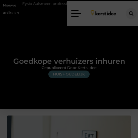
 Aalsmeer: professionele hulp bij pijn en bewegingsklachten
Vakantie
Nieuwe
artikelen
Goedkope verhuizers inhuren
Gepubliceerd Door Kerts Idee
HUISHOUDELIJK