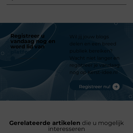
Registreer u
Wil jij jouw blogs
vandaag nog en
delen en een breed
word lid van
ons
publiek bereiken?
platform
Wacht niet langer en
registreer je vandaag
nog op Kerst-idee.nl
Registreer nu!
Gerelateerde artikelen
die u mogelijk
interesseren