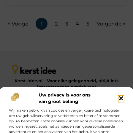
« Vorige
1
2
3
4
5
Volgende »
Kerst-Idee.nl – Voor elke gelegenheid, altijd iets
interessants te ontdekken!
Uw privacy is voor ons
van groot belang
Op Kerst-Idee.nl vind je een gevarieerde verzameling
Wij maken gebruik van cookies en vergelijkbare technologieën
blogs en artikelen over uiteenlopende onderwerpen.
om uw gebruikservaring te verbeteren en beter af te stemmen
Van praktische tips tot inspirerende ideeën – laat je
op uw behoeften. Deze cookies kunnen voor diverse doeleinden
verrassen door onze diverse en informatieve content!
worden ingezet, zoals het aanbieden van gepersonaliseerde
advertenties en het analyseren van het gebruik van onze