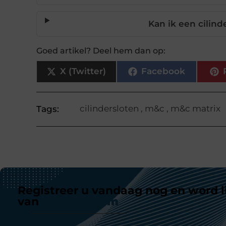
Kan ik een cilind
Goed artikel? Deel hem dan op:
X (Twitter)
Facebook
cilindersloten
,
m&c
,
m&c matrix
Tags:
Registreer u vandaag nog en word l
van
ons platform