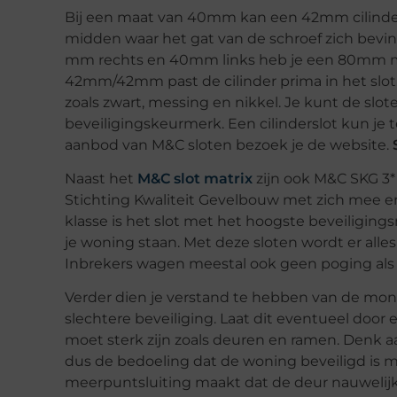
Bij een maat van 40mm kan een 42mm cilinder
midden waar het gat van de schroef zich bevind
mm rechts en 40mm links heb je een 80mm ma
42mm/42mm past de cilinder prima in het slot
zoals zwart, messing en nikkel. Je kunt de slote
beveiligingskeurmerk. Een cilinderslot kun je 
aanbod van M&C sloten bezoek je de website.
Naast het
M&C slot matrix
zijn ook M&C SKG 3* 
Stichting Kwaliteit Gevelbouw met zich mee en 
klasse is het slot met het hoogste beveiliging
je woning staan. Met deze sloten wordt er all
Inbrekers wagen meestal ook geen poging als e
Verder dien je verstand te hebben van de mo
slechtere beveiliging. Laat dit eventueel doo
moet sterk zijn zoals deuren en ramen. Denk aan
dus de bedoeling dat de woning beveiligd is m
meerpuntsluiting maakt dat de deur nauwelijk