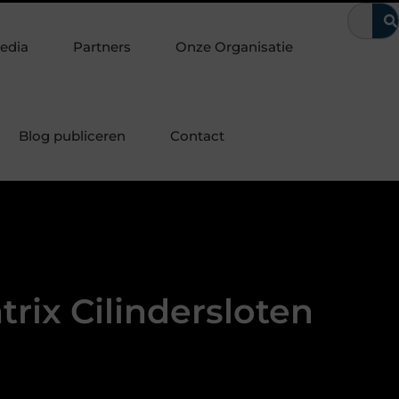
e laten
Waarom kerntrekbeveiliging onmisbaar is voor woninge
edia
Partners
Onze Organisatie
Blog publiceren
Contact
rix Cilindersloten