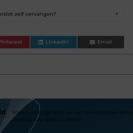
erslot zelf vervangen?
▼
Pinterest
LinkedIn
Email
id
Wil jij jouw blogs delen en een breed publiek berei
vandaag nog op Kerst-idee.nl