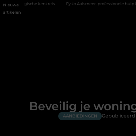
e kerstreis
Fysio Aalsmeer: professionele hulp bij pijn en bewe
Nieuwe
artikelen
Beveilig je wonin
Gepubliceerd 
AANBIEDINGEN