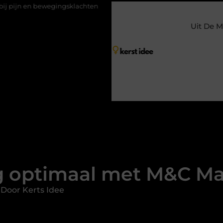
gingsklachten
Vakantiechecklist om jouw woning veilig achter t
Uit De M
g optimaal met M&C Mat
Door Kerts Idee